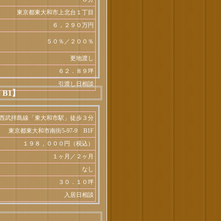
東京都東大和市上北台１丁目
６，２９０万円
５０％／２００％
更地渡し
６２．８９坪
引渡し日相談
B1】
西武拝島線「東大和市駅」徒歩３分
東京都東大和市南街5-97-9 B1F
１９８，０００円（税込）
１ヶ月／２ヶ月
なし
３０．１０坪
入居日相談