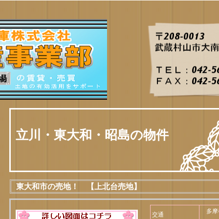
立川・東大和・昭島の物件
東大和市の売地！ 【上北台売地】
多摩
交通