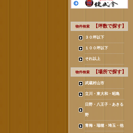
【坪数で探す】
物件検索
３０坪以下
１００坪以下
それ以上
【場所で探す】
物件検索
武蔵村山市
立川・東大和・昭島
日野・八王子・あきる
野
青梅・瑞穂・埼玉・他