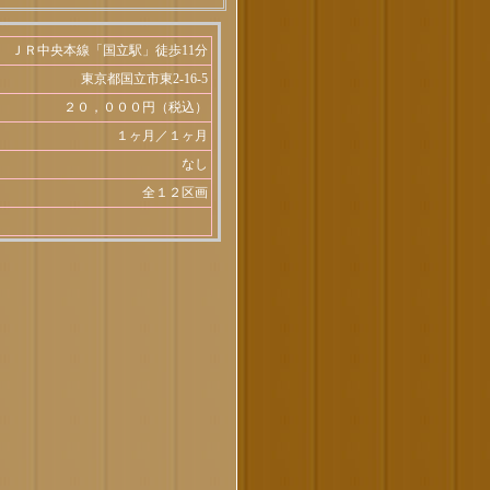
ＪＲ中央本線「国立駅」徒歩11分
東京都国立市東2-16-5
２０，０００円（税込）
１ヶ月／１ヶ月
なし
全１２区画