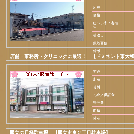
所在
価格
建ぺい率／容積
率
引渡し
敷地面積
備考
店舗・事務所・クリニックに最適！ 【ドミネント東大和 
交通
所在
賃料
礼金／保証金
管理費
面積
備考
国立の月極駐車場 【国立市東２丁目駐車場】