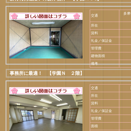
多摩
交通
所在
賃料
礼金／保証金
管理費
建物面積
備考
事務所に最適！ 【学園Ｎ ２階】
交通
所在
賃料
礼金／保証金
管理費
面積