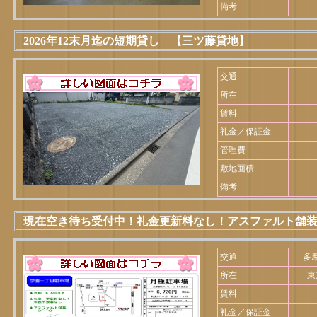
備考
2026年12末月迄の短期貸し 【三ツ藤貸地】
交通
所在
賃料
礼金／保証金
管理費
敷地面積
備考
現在空き待ち受付中！礼金更新料なし！アスファルト舗装
交通
多
所在
東
賃料
礼金／保証金