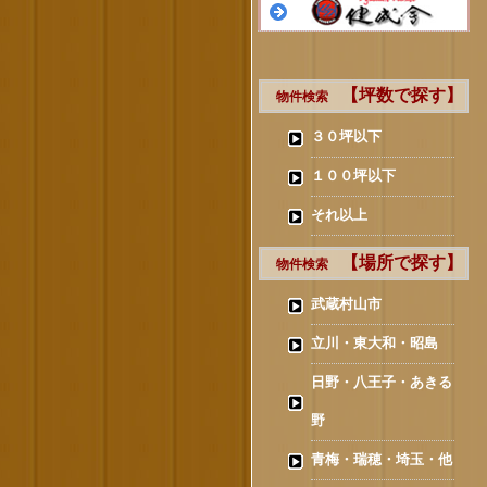
【坪数で探す】
物件検索
３０坪以下
１００坪以下
それ以上
【場所で探す】
物件検索
武蔵村山市
立川・東大和・昭島
日野・八王子・あきる
野
青梅・瑞穂・埼玉・他