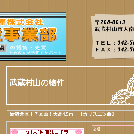
武蔵村山の物件
新築倉庫！７区画！天高4.5ｍ 【カリス三ツ藤】
交通