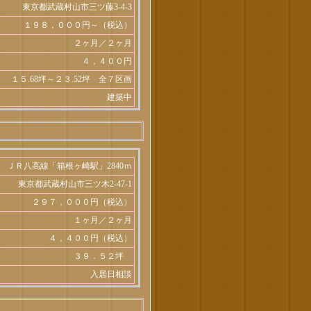
東京都武蔵村山市三ツ藤3-4-3
１９８，０００円～（税込）
２ヶ月／２ヶ月
４，４００円
１５.68坪～２３.52坪 全７区画
建築中
ＪＲ八高線「箱根ヶ崎駅」2840ｍ
東京都武蔵村山市三ツ木2-47-1
２９７，０００円（税込）
１ヶ月／２ヶ月
４，４００円（税込）
３９．５２坪
入居日相談