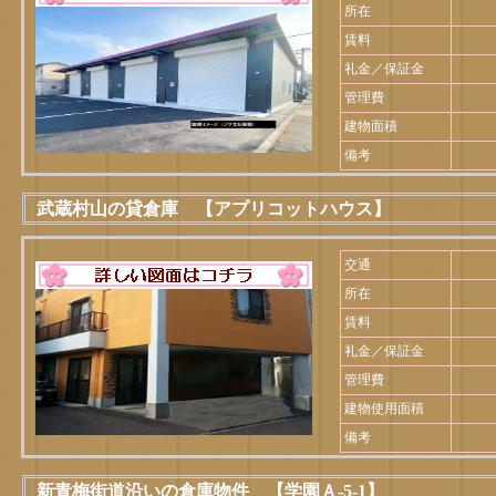
所在
賃料
礼金／保証金
管理費
建物面積
備考
武蔵村山の貸倉庫 【アプリコットハウス】
交通
所在
賃料
礼金／保証金
管理費
建物使用面積
備考
新青梅街道沿いの倉庫物件 【学園Ａ-5-1】