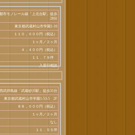
都市モノレール線「上北台駅」徒歩
28分
東京都武蔵村山市学園1-10
１１０，０００円（税込）
１ヶ月／２ヶ月
４，４００円（税込）
１１．７９坪
入居日相談
西武拝島線「武蔵砂川駅」徒歩31分
東京都武蔵村山市学園1-53-5 2F
８８，０００円（税込）
１ヶ月／２ヶ月
なし
１１．５５坪