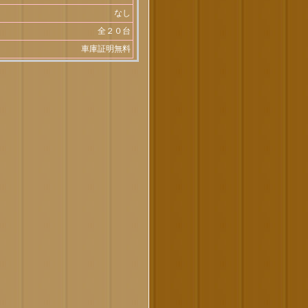
なし
全２０台
車庫証明無料