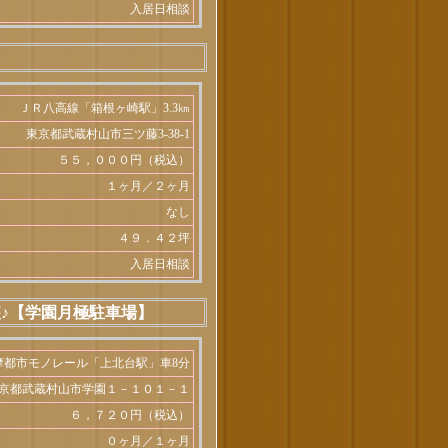
入居日相談
ＪＲ八高線「箱根ヶ崎駅」3.3㎞
東京都武蔵村山市三ツ藤3-38-1
５５，０００円（税込）
１ヶ月／２ヶ月
なし
４９．４２坪
入居日相談
♪【学園月極駐車場】
摩都市モノレール「上北台駅」車8分
京都武蔵村山市学園１－１０１－１
６，７２０円（税込）
０ヶ月／１ヶ月