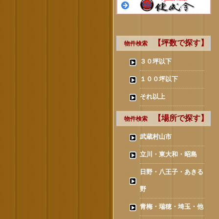
【坪数で探す】
物件検索
３０坪以下
１００坪以下
それ以上
【場所で探す】
物件検索
武蔵村山市
立川・東大和・昭島
日野・八王子・あきる
野
青梅・瑞穂・埼玉・他