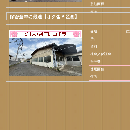
敷地面積
備考
保管倉庫に最適【オク舎Ａ区画】
交通
西
所在
賃料
礼金／保証金
管理費
使用面積
備考