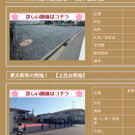
交通
所在
賃料
礼金／保証金
管理費
敷地面積
備考
東大和市の売地！ 【上北台売地】
多摩
交通
所在
価格
建ぺい率／容積
率
引渡し