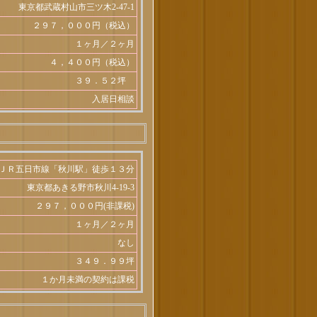
東京都武蔵村山市三ツ木2-47-1
２９７，０００円（税込）
１ヶ月／２ヶ月
４，４００円（税込）
３９．５２坪
入居日相談
ＪＲ五日市線「秋川駅」徒歩１３分
東京都あきる野市秋川4-19-3
２９７，０００円(非課税)
１ヶ月／２ヶ月
なし
３４９．９９坪
１か月未満の契約は課税