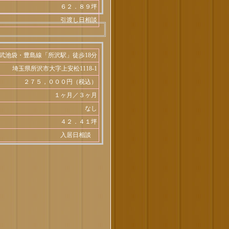
６２．８９坪
引渡し日相談
武池袋・豊島線「所沢駅」徒歩18分
埼玉県所沢市大字上安松1118-1
２７５，０００円（税込）
１ヶ月／３ヶ月
なし
４２．４１坪
入居日相談