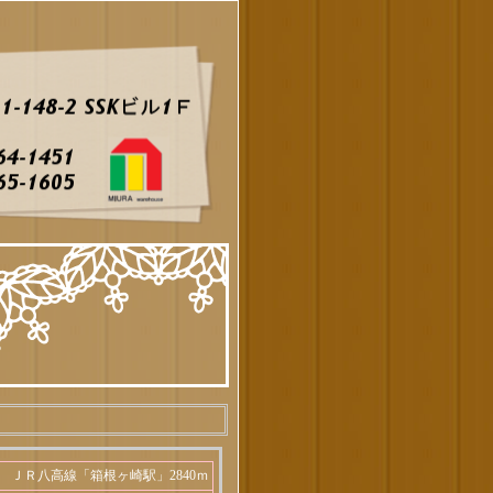
ＪＲ八高線「箱根ヶ崎駅」2840ｍ