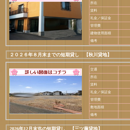
所在
賃料
礼金／保証金
管理費
建物使用面積
備考
２０２６年８月末までの短期貸し 【秋川貸地】
交通
所在
賃料
礼金／保証金
管理費
敷地面積
備考
2026年12月末迄の短期貸し 【三ツ藤貸地】