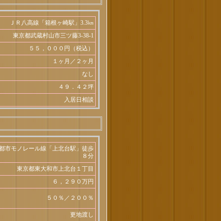
ＪＲ八高線「箱根ヶ崎駅」3.3㎞
東京都武蔵村山市三ツ藤3-38-1
５５，０００円（税込）
１ヶ月／２ヶ月
なし
４９．４２坪
入居日相談
都市モノレール線「上北台駅」徒歩
８分
東京都東大和市上北台１丁目
６，２９０万円
５０％／２００％
更地渡し